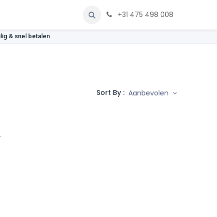
rken
Service
Contact
+31 475 498 008
lig & snel betalen
Sort By :
Aanbevolen
1
.