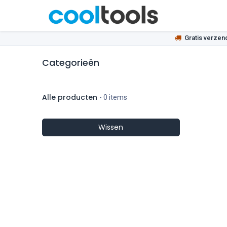
Overslaan naar inhoud
Startpag
Gratis verzen
Categorieën
Alle producten
- 0 items
Wissen