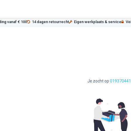
ina
Webshop
Acties
Assortiment
Me
ding vanaf € 100
14 dagen retourrecht
Eigen werkplaats & service
Vei
Je zocht op
01937044